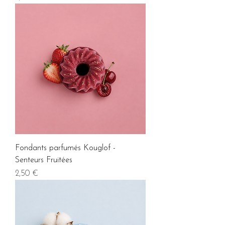
Fondants parfumés Kouglof -
Senteurs Fruitées
Prix
2,50 €