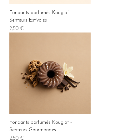
Fondants parfumés Kouglof -
Senteurs Estivales
Prix
2,50 €
Fondants parfumés Kouglof -
Senteurs Gourmandes
Prix
2,50 €