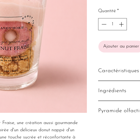
Quantité
*
Ajouter au panier
Caractéristiques
Senteur : Donut frai
Ingrédients
Poids : 180g
(+/-) 30h de fonte
Chantilly en cire d
Pyramide olfacti
Décorations en cire
Parfum de Grasse ga
 Fraise, une création aussi gourmande
Note de tête : Cassi
Mèche en coton. Non
pirée d'un délicieux donut nappé d'un
réutilisable.
 une touche sucrée et réconfortante à
Note de coeur : Frai