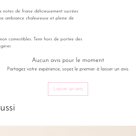
Contient 2-Propenoic 
Note de fond : Vani
notes de fraise délicieusement sucrées
Peut produire une ré
une ambiance chaleureuse et pleine de
Non comestible, teni
des animaux.
n comestibles. Tenir hors de portée des
Chez Candy'dorie, to
gérer.
main et avec amour.
en photo peut donc 
Aucun avis pour le moment
Partagez votre expérience, soyez le premier à laisser un avis.
Laisser un avis
ussi