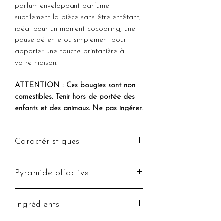
parfum enveloppant parfume
subtilement la pièce sans être entêtant,
idéal pour un moment cocooning, une
pause détente ou simplement pour
apporter une touche printanière à
votre maison.
ATTENTION : Ces bougies sont non
comestibles. Tenir hors de portée des
enfants et des animaux. Ne pas ingérer.
Caractéristiques
Senteur :
Bonbon violette
Pyramide olfactive
Poids :
70g
(+/-) 15h de fonte
Note de tête :
bergamote, violette,
Ingrédients
iris
Note de coeur :
héliotrope, bois de