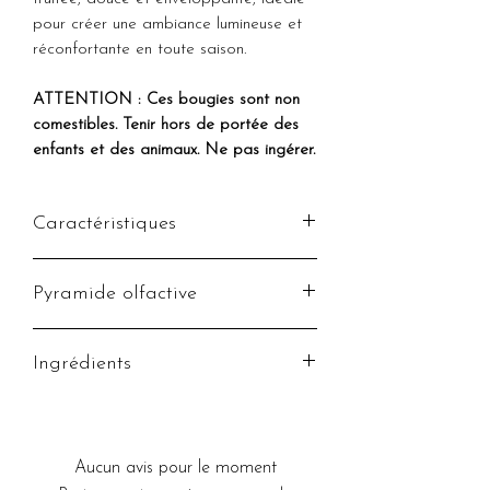
pour créer une ambiance lumineuse et
réconfortante en toute saison.
ATTENTION : Ces bougies sont non
comestibles. Tenir hors de portée des
enfants et des animaux. Ne pas ingérer.
Caractéristiques
Senteur :
Fraise
Pyramide olfactive
Poids :
70g
(+/-) 15h de fonte
Note de tête :
cassis, framboise
Ingrédients
Note de coeur :
fraise, fraise des
bois
Chantilly en cire de Soja végétale et
Note de fond :
vanille, accord
sans OGM. Décorations et base
gourmand
coulée en cire d'Olive végétale et sans
Aucun avis pour le moment
OGM. Parfum de Grasse garantie sans