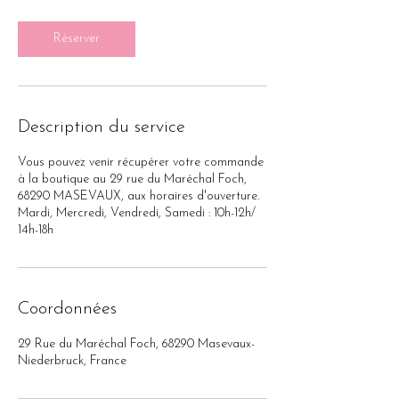
m
i
n
Réserver
Description du service
Vous pouvez venir récupérer votre commande
à la boutique au 29 rue du Maréchal Foch,
68290 MASEVAUX, aux horaires d'ouverture.
Mardi, Mercredi, Vendredi, Samedi : 10h-12h/
14h-18h
Coordonnées
29 Rue du Maréchal Foch, 68290 Masevaux-
Niederbruck, France